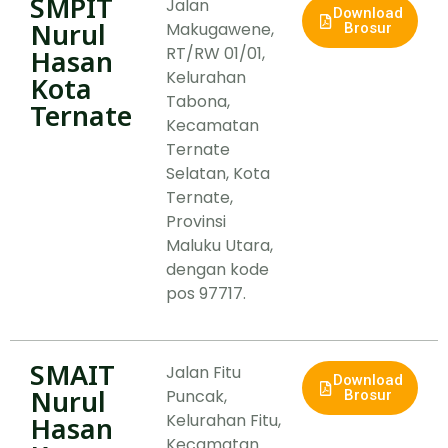
SMPIT
Jalan
Download
Nurul
Makugawene,
Brosur
RT/RW 01/01,
Hasan
Kelurahan
Kota
Tabona,
Ternate
Kecamatan
Ternate
Selatan, Kota
Ternate,
Provinsi
Maluku Utara,
dengan kode
pos 97717.
SMAIT
Jalan Fitu
Download
Nurul
Puncak,
Brosur
Kelurahan Fitu,
Hasan
Kecamatan